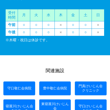
受付
月
火
水
木
金
土
日
時間
午前
○
○
○
×
○
○
×
午後
○
○
○
×
○
○
×
※木曜・祝日は休診です。
関連施設
門真けいじん会
守口敬仁会病院
豊中敬仁会病院
クリニック
東寝屋川けいじん
寝屋川けいじん会
守口けいじん会
会