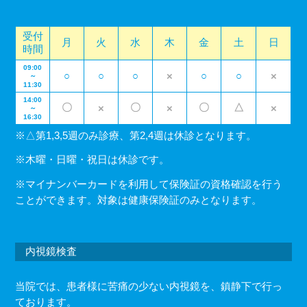
受付
月
火
水
木
金
土
日
時間
09:00
○
○
○
×
○
○
×
～
11:30
14:00
〇
〇
〇
△
×
×
×
～
16:30
※△第1,3,5週のみ診療、第2,4週は休診となります。
※木曜・日曜・祝日は休診です。
※マイナンバーカードを利用して保険証の資格確認を行う
ことができます。対象は健康保険証のみとなります。
内視鏡検査
当院では、患者様に苦痛の少ない内視鏡を、鎮静下で行っ
ております。