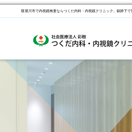
寝屋川市で内視鏡検査ならつくだ内科・内視鏡クリニック。鎮静下で